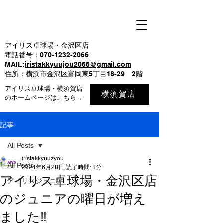
アイリス卓球場・金沢区店
電話番号：070-1232-2066
MAIL:
iristakkyuujou2066@gmail.com
住所：横浜市金沢区富岡東5丁目18-29 2階
アイリス卓球場・横須賀店
横須賀店
のホームページはこちら→
記事
All Posts
iristakkyuuzyou
All Posts
2024年6月28日
読了時間: 1分
アイリス卓球場・金沢区店
アイリスジュニア
のジュニアの曜日が増え
ました‼