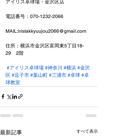
アイリス卓球場・金沢区店
電話番号：070-1232-2066
MAIL:iristakkyuujou2066@gmail.com 
住所：横浜市金沢区富岡東5丁目18-
29　2階
#アイリス卓球場
#神奈川
#横浜
#金沢
区
#逗子市
#葉山町
#三浦市
#卓球
#卓
球教室
すべて表示
最新記事