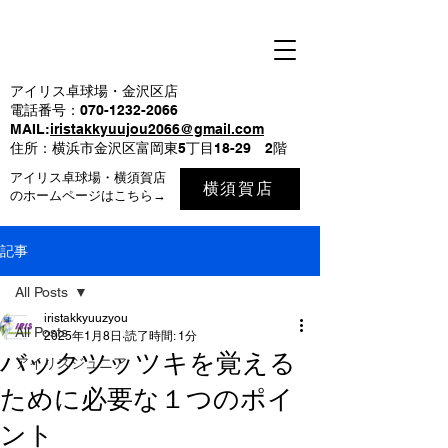
アイリス卓球場・金沢区店
電話番号：070-1232-2066
MAIL:
iristakkyuujou2066@gmail.com
住所：横浜市金沢区富岡東5丁目18-29 2階
アイリス卓球場・横須賀店
横須賀店
のホームページはこちら→
記事
All Posts
iristakkyuuzyou
All Posts
2025年1月8日
読了時間: 1分
バックツッツキを覚える
アイリスジュニア
ために必要な１つのポイ
ント