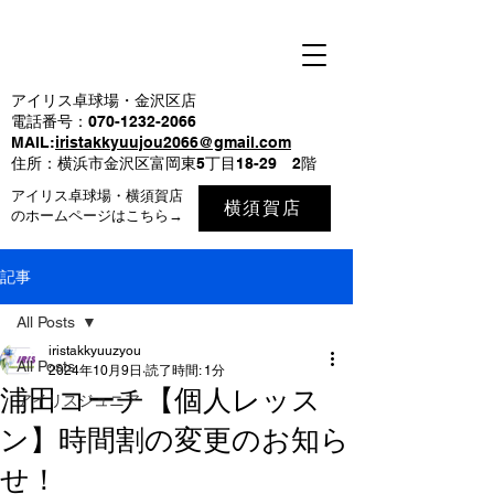
アイリス卓球場・金沢区店
電話番号：070-1232-2066
MAIL:
iristakkyuujou2066@gmail.com
住所：横浜市金沢区富岡東5丁目18-29 2階
アイリス卓球場・横須賀店
横須賀店
のホームページはこちら→
記事
All Posts
iristakkyuuzyou
All Posts
2024年10月9日
読了時間: 1分
浦田コーチ【個人レッス
アイリスジュニア
ン】時間割の変更のお知ら
せ！