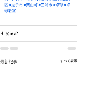
区
#逗子市
#葉山町
#三浦市
#卓球
#卓
球教室
すべて表示
最新記事