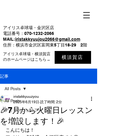
アイリス卓球場・金沢区店
電話番号：070-1232-2066
MAIL:
iristakkyuujou2066@gmail.com
住所：横浜市金沢区富岡東5丁目18-29 2階
アイリス卓球場・横須賀店
横須賀店
のホームページはこちら→
記事
All Posts
iristakkyuuzyou
All Posts
2025年6月19日
読了時間: 2分
🎉7月から火曜日レッスン
アイリスジュニア
を増設します！🎉
こんにちは！