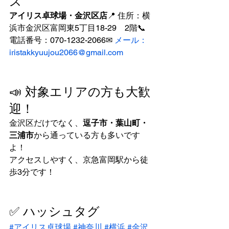
ス
アイリス卓球場・金沢区店
📍 住所：横
浜市金沢区富岡東5丁目18-29　2階📞 
電話番号：070-1232-2066✉ 
メール：
iristakkyuujou2066@gmail.com
📣 対象エリアの方も大歓
迎！
金沢区だけでなく、
逗子市・葉山町・
三浦市
から通っている方も多いです
よ！
アクセスしやすく、京急富岡駅から徒
歩3分です！
✅ ハッシュタグ
#アイリス卓球場
#神奈川
#横浜
#金沢