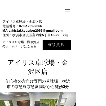
アイリス卓球場・金沢区店
電話番号：070-1232-2066
MAIL:
iristakkyuujou2066@gmail.com
住所：横浜市金沢区富岡東5丁目18-29 2階
アイリス卓球場・横須賀店
横須賀店
のホームページはこちら→
​アイリス卓球場・金
沢区店
​初心者の方向け専門の卓球場！横浜
市の京急線京急富岡駅から徒歩3分