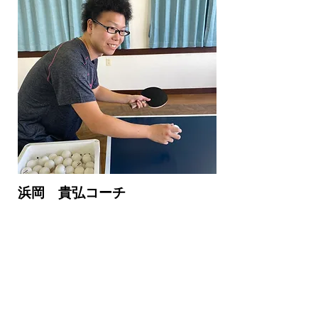
​浜岡 貴弘コーチ