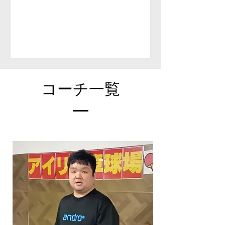
16時の3コマのみとなりますのでお早
めにご連絡ください(^^ 今回の特別レ
ッスンはLINEまたはお電話でのご予約
となります！ ご不明な点等ございまし
たらお気軽にご連絡ください(^^) アイ
リス卓球場・金沢区店 電話番号：070-
1232-2066 MAIL:
​コーチ一覧
iristakkyuujou2066@gmail.com 住所：
横浜市金沢区富岡東5丁目18-29 2階
#アイリス卓球場 #神奈川 #横浜 #金沢
区 #逗子市 #葉山町 #三浦市 #卓球 #卓
球教室