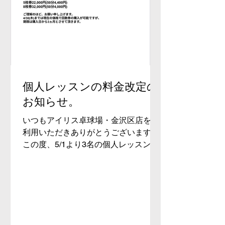
認の上、ご予約ください！ (予約シス
テムでの回数券購入等もございますの
担当コーチにご確認ください。) アイ
リス卓球場・金沢区店 電話番号：070-
1232-2066
MAIL:iristakkyuujou2066@gmail.com
住所：横浜市金沢区富岡東5丁目18-
個人レッスンの料金改定の
29 2階 #アイリス卓球場 #横浜 #金沢
お知らせ。
区 #逗子市 #卓球 横須賀店の時間割表
はこちら！
いつもアイリス卓球場・金沢区店をご
利用いただきありがとうございます。
この度、5/1より3名の個人レッスン料
金の値上げをいたします。 下記の写真
の赤い部分が改定されるところとなり
ますのでよろしくお願いいたします。
アイリス卓球場・金沢区店 電話番号：
070-1232-2066 MAIL:
iristakkyuujou2066@gmail.com 住所：