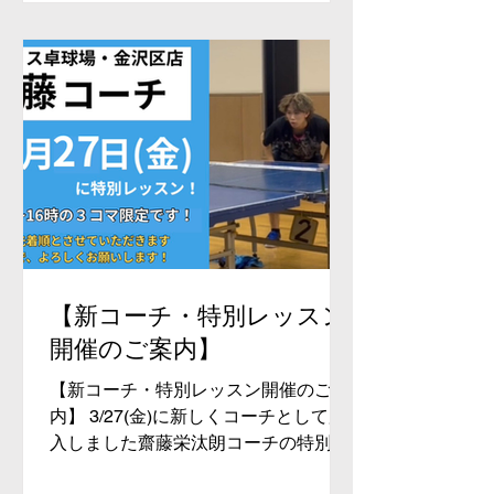
横浜市金沢区富岡東5丁目18-29 2階
#アイリス卓球場 #神奈川 #横浜 #金沢
区 #逗子市 #葉山町 #三浦市 #卓球 #卓
球教室
【新コーチ・特別レッスン
開催のご案内】
【新コーチ・特別レッスン開催のご案
内】 3/27(金)に新しくコーチとして加
入しました齋藤栄汰朗コーチの特別レ
ッスンを行います！ 今回は13時から