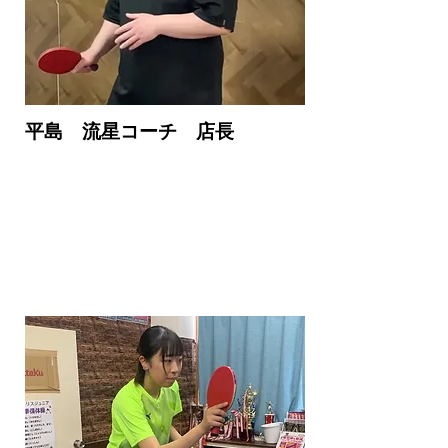
平島 流星コーチ 店長