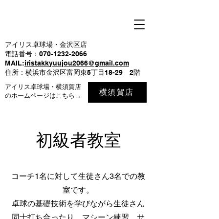
アイリス卓球場・金沢区店
電話番号：070-1232-2066
MAIL:
iristakkyuujou2066@gmail.com
住所：横浜市金沢区富岡東5丁目18-29 2階
アイリス卓球場・横須賀店
横須賀店
のホームページはこちら→
​初級者教室
コーチ1名に対して生徒さん3名での教
室です。
卓球の基礎技術を学びながら生徒さん
同士打ち合ったり、マシーン練習、サ