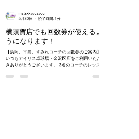
iristakkyuuzyou
5月30日
読了時間: 1分
横須賀店でも回数券が使えるよ
うになります！
【浜岡、平島、すみれコーチの回数券のご案内】
いつもアイリス卓球場・金沢区店をご利用いただ
きありがとうございます。 3名のコーチのレッスン
がすぐに埋まってしまうことが続きご予約が困難
になることがあり、 今回横須賀店の回数券も金沢
区店の回数券もどちらの店舗でもお使いいただけ
る形となりました！ 両店舗でお使いいただけます
ので、曜日が合わなくて予約したいコーチと曜日
が合わないなども改善されるかと思います！ 金沢
区店、横須賀店の時間割表を添付いたしますの
で、予約したいコーチの出勤日をご確認の上、ご
予約ください！ (予約システムでの回数券購入等も