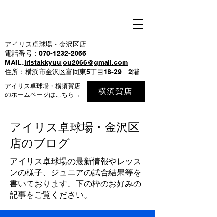
アイリス卓球場・金沢区店
電話番号：070-1232-2066
MAIL:
iristakkyuujou2066@gmail.com
住所：横浜市金沢区富岡東5丁目18-29 2階
アイリス卓球場・横須賀店
横須賀店
のホームページはこちら→
アイリス卓球場・金沢区
店のブログ
アイリス卓球場の最新情報やレッス
ンの様子、ジュニアの試合結果等を
書いております。下の枠のお好みの
記事をご覧ください。