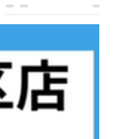
いつもアイリス卓球場・金沢区店をご利用いただ
きありがとうございます。 この度、5/1より3名の
個人レッスン料金の値上げをいたします。 下記の
写真の赤い部分が改定されるところとなりますの
でよろしくお願いいたします。 アイリス卓球場・
金沢区店 電話番号：070-1232-2066 MAIL:
iristakkyuujou2066@gmail.com 住所：横浜市金沢
区富岡東5丁目18-29 2階 #アイリス卓球場 #神奈
川 #横浜 #金沢区 #逗子市 #葉山町 #三浦市 #卓球
#卓球教室