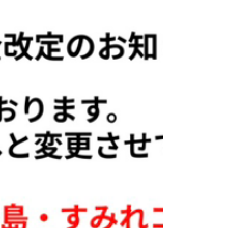
ございますの担当コーチにご確認ください。) アイ
リス卓球場・金沢区店 電話番号：070-1232-2066
MAIL:iristakkyuujou2066@gmail.com 住所：横浜
市金沢区富岡東5丁目18-29 2階 #アイリス卓球場
#横浜 #金沢区 #逗子市 #卓球 横須賀店の時間割表
はこちら！