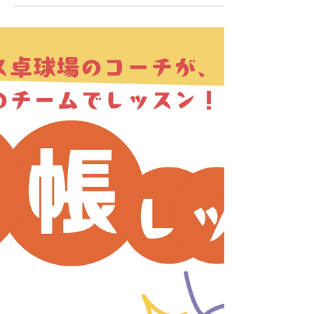
3/27(金)に新しくコーチとして加入しました齋藤栄
汰朗コーチの特別レッスンを行います！ 今回は13
時から16時の3コマのみとなりますのでお早めにご
連絡ください(^^ 今回の特別レッスンはLINEまたは
お電話でのご予約となります！ ご不明な点等ござ
いましたらお気軽にご連絡ください(^^) アイリス
卓球場・金沢区店 電話番号：070-1232-2066
MAIL: iristakkyuujou2066@gmail.com 住所：横浜
市金沢区富岡東5丁目18-29 2階 #アイリス卓球場
#神奈川 #横浜 #金沢区 #逗子市 #葉山町 #三浦市 #
卓球 #卓球教室