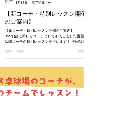
iristakkyuuzyou
3月14日
読了時間: 1分
【新コーチ・特別レッスン開催
のご案内】
【新コーチ・特別レッスン開催のご案内】
3/27(金)に新しくコーチとして加入しました齋藤栄
汰朗コーチの特別レッスンを行います！ 今回は13
時から16時の3コマのみとなりますのでお早めにご
連絡ください(^^ 今回の特別レッスンはLINEまたは
お電話でのご予約となります！ ご不明な点等ござ
いましたらお気軽にご連絡ください(^^) アイリス
卓球場・金沢区店 電話番号：070-1232-2066
MAIL: iristakkyuujou2066@gmail.com 住所：横浜
市金沢区富岡東5丁目18-29 2階 #アイリス卓球場
#神奈川 #横浜 #金沢区 #逗子市 #葉山町 #三浦市 #
卓球 #卓球教室