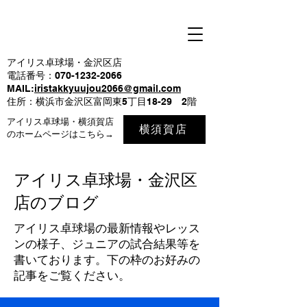
アイリス卓球場・金沢区店
電話番号：070-1232-2066
MAIL:
iristakkyuujou2066@gmail.com
住所：横浜市金沢区富岡東5丁目18-29 2階
アイリス卓球場・横須賀店
横須賀店
のホームページはこちら→
アイリス卓球場・金沢区
店のブログ
アイリス卓球場の最新情報やレッス
ンの様子、ジュニアの試合結果等を
書いております。下の枠のお好みの
記事をご覧ください。