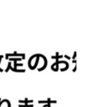
で、予約したいコーチの出勤日をご確認の上、ご
予約ください！ (予約システムでの回数券購入等も
ございますの担当コーチにご確認ください。) アイ
リス卓球場・金沢区店 電話番号：070-1232-2066
MAIL:iristakkyuujou2066@gmail.com 住所：横浜
市金沢区富岡東5丁目18-29 2階 #アイリス卓球場
#横浜 #金沢区 #逗子市 #卓球 横須賀店の時間割表
はこちら！