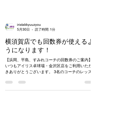
iristakkyuuzyou
5月30日
読了時間: 1分
横須賀店でも回数券が使えるよ
うになります！
【浜岡、平島、すみれコーチの回数券のご案内】
いつもアイリス卓球場・金沢区店をご利用いただ
きありがとうございます。 3名のコーチのレッスン
がすぐに埋まってしまうことが続きご予約が困難
になることがあり、 今回横須賀店の回数券も金沢
区店の回数券もどちらの店舗でもお使いいただけ
る形となりました！ 両店舗でお使いいただけます
ので、曜日が合わなくて予約したいコーチと曜日
が合わないなども改善されるかと思います！ 金沢
区店、横須賀店の時間割表を添付いたしますの