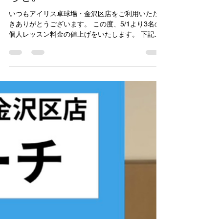
個人レッスンの料金改定のお知
らせ。
いつもアイリス卓球場・金沢区店をご利用いただ
きありがとうございます。 この度、5/1より3名の
個人レッスン料金の値上げをいたします。 下記の
写真の赤い部分が改定されるところとなりますの
でよろしくお願いいたします。 アイリス卓球場・
金沢区店 電話番号：070-1232-2066 MAIL:
iristakkyuujou2066@gmail.com 住所：横浜市金沢
区富岡東5丁目18-29 2階 #アイリス卓球場 #神奈
川 #横浜 #金沢区 #逗子市 #葉山町 #三浦市 #卓球
#卓球教室