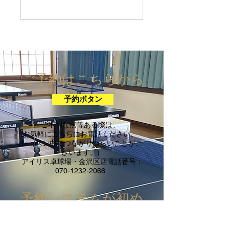
ご予約はこちらから
予約ボタン
ご不明な点等ある際は、
お気軽にこちらにお電話ください。
(レッスン中でつながりづらいことがご
ざいます。)
アイリス卓球場・金沢区店電話番号：
070-1232-2066
予約システムが初め
ての方